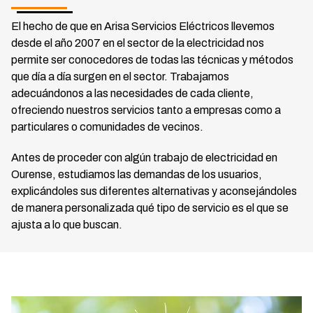
Instalaciones eléctricas
El hecho de que en Arisa Servicios Eléctricos llevemos
desde el año 2007 en el sector de la electricidad nos
Trabajos realizados
permite ser conocedores de todas las técnicas y métodos
que día a día surgen en el sector. Trabajamos
adecuándonos a las necesidades de cada cliente,
Contacto
ofreciendo nuestros servicios tanto a empresas como a
particulares o comunidades de vecinos.
Para más información
Antes de proceder con algún trabajo de electricidad en
Llámanos: 655 939 511
Ourense, estudiamos las demandas de los usuarios,
explicándoles sus diferentes alternativas y aconsejándoles
También vía:
de manera personalizada qué tipo de servicio es el que se
WhatsApp: 655 939 511
ajusta a lo que buscan.