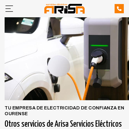
Inicio
Mantenimiento de comunidades
Club de pádel
Servicios
Energías renovables
Vehículos eléctricos
Calefacción
TU EMPRESA DE ELECTRICIDAD DE CONFIANZA EN
OURENSE
Bombas de achique
Otros servicios de Arisa Servicios Eléctricos
Conductos de ventilación